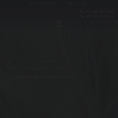
STEUERCONSULTING.COM
+43 664 5242622

+43 3127 24 24 5

Meine Steuerberaterin.
Mehr als Steuerberatung.
Steuerberatung Mag. Silvia Mikula-Blechinger