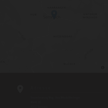
Adresse

Steuerberatung Mag. Silvia Mikula-Blechinger
Markt 30
8102 Semriach